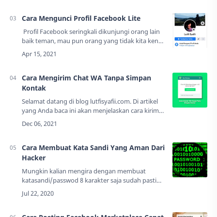
Cara Mengunci Profil Facebook Lite
Profil Facebook seringkali dikunjungi orang lain
baik teman, mau pun orang yang tidak kita kenal.
Oleh karena itu, kita perlu mengunci profil agar
privasi lebih aman.Seperti …
Cara Mengirim Chat WA Tanpa Simpan
Kontak
Selamat datang di blog lutfisyafii.com. Di artikel
yang Anda baca ini akan menjelaskan cara kirim
pesan atau chat di WhatsApp tanpa simpan
nomor kontak.WhatsApp adalah aplikasi pen…
Cara Membuat Kata Sandi Yang Aman Dari
Hacker
Mungkin kalian mengira dengan membuat
katasandi/passwod 8 karakter saja sudah pasti
aman.Kalian tidak tahu kata sandi/password
seperti apa sih yang aman. Oke sebelum kalian
baca sa…