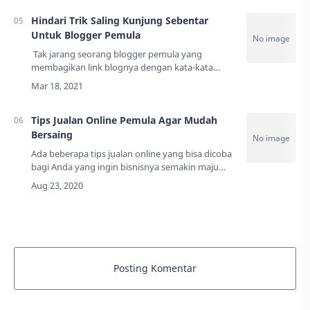
oleh warg…
Hindari Trik Saling Kunjung Sebentar
Untuk Blogger Pemula
Tak jarang seorang blogger pemula yang
membagikan link blognya dengan kata-kata
Saling kunjung, dengan tujuan agar dikenal
sesama blogger. Mereka seringkali share tautan
ke g…
Tips Jualan Online Pemula Agar Mudah
Bersaing
Ada beberapa tips jualan online yang bisa dicoba
bagi Anda yang ingin bisnisnya semakin maju
dan banyak dikenal, Tips ini sangat disarankan
untuk diterapkan karena mencangkup eleme…
Posting Komentar