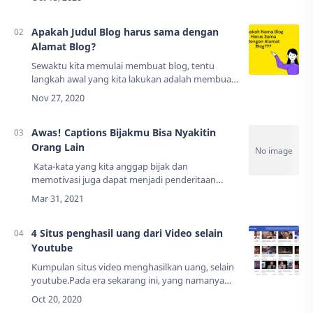
karena habis mendapatkan sebuah email
pemberit…
Apakah Judul Blog harus sama dengan
Alamat Blog?
Sewaktu kita memulai membuat blog, tentu
langkah awal yang kita lakukan adalah membuat
Judul/Nama Blog dan Alamat Blog (URL
Blog).Pertanyaan Anda:Apakah Nama Blog dan
Alamat Blog h…
Awas! Captions Bijakmu Bisa Nyakitin
Orang Lain
Kata-kata yang kita anggap bijak dan
memotivasi juga dapat menjadi penderitaan
orang lain. Mengapa bisa? Mari silahkan baca
lebih lanjut artikel ini.Di zaman gadget ini, kita…
4 Situs penghasil uang dari Video selain
Youtube
Kumpulan situs video menghasilkan uang, selain
youtube.Pada era sekarang ini, yang namanya
video itu sudah menjadi salah satu media
penyampaian yang sangat umum digunakan