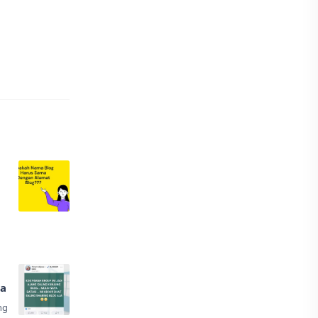
la
ng