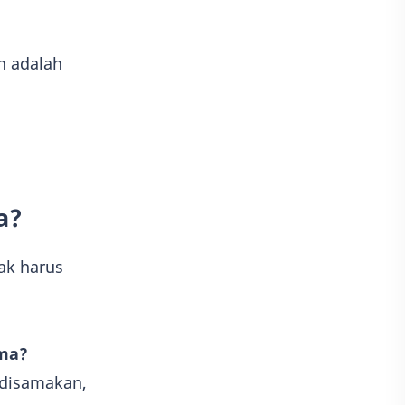
n adalah
a?
ak harus
ama?
disamakan,