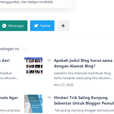
menggambar, dan belajar otodidak.
tingan ini
 dari
Apakah Judul Blog harus sama
dengan Alamat Blog?
hasilkan
Sewaktu kita memulai membuat blog,
era sekarang
tentu langkah awal yang kita lakukan
 sudah
adalah membuat Judul/Nama Blog dan
penyampaian
Alamat Blog (URL Blog).Pertanyaan
an oleh
Anda:Apakah Nama Blog dan Alamat
mula Agar
Blog h…
Hindari Trik Saling Kunjung
Sebentar Untuk Blogger Pemu
line yang bisa
Tak jarang seorang blogger pemula ya