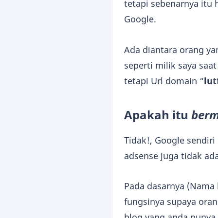
tetapi sebenarnya itu 
Google.
Ada diantara orang ya
seperti milik saya saa
tetapi Url domain “
lut
Apakah itu
berm
Tidak!, Google sendiri
adsense juga tidak ad
Pada dasarnya (Nama b
fungsinya supaya ora
blog yang anda punya.