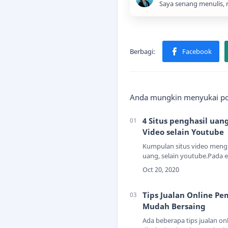
Saya senang menulis, 
Anda mungkin menyukai pos
4 Situs penghasil uang
Video selain Youtube
Kumpulan situs video meng
uang, selain youtube.Pada 
ini, yang namanya video itu
menjadi salah satu media 
yang sangat umum digunak
warg…
Tips Jualan Online Pe
Mudah Bersaing
Ada beberapa tips jualan on