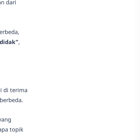
n dari
berbeda,
didak”
,
i di terima
 berbeda.
 yang
pa topik