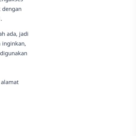
uk dengan
i.
h ada, jadi
 inginkan,
h digunakan
 alamat