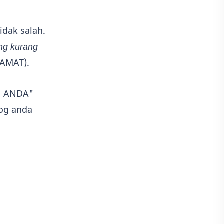
idak salah.
ng kurang
LAMAT).
OG ANDA"
og anda