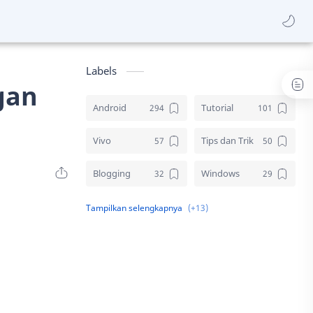
Labels
gan
Android
Tutorial
Vivo
Tips dan Trik
Blogging
Windows
Download
Elektronik
Aplikasi
Komputer
Sosial media
Samsung
Gambar
Desain