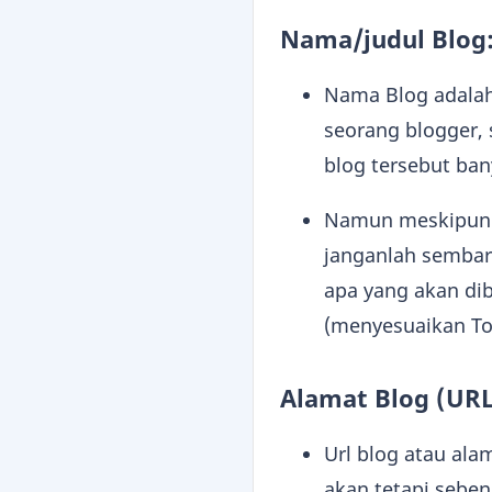
Nama/judul Blog
Nama Blog adalah
seorang blogger,
blog tersebut ba
Namun meskipun a
janganlah semba
apa yang akan di
(menyesuaikan To
Alamat Blog (URL
Url blog atau ala
akan tetapi seben