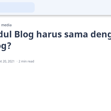
l media
dul Blog harus sama den
og?
2 min read