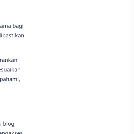
tama bagi
ipastikan
arankan
esuaikan
ipahami,
u blog,
mengakses