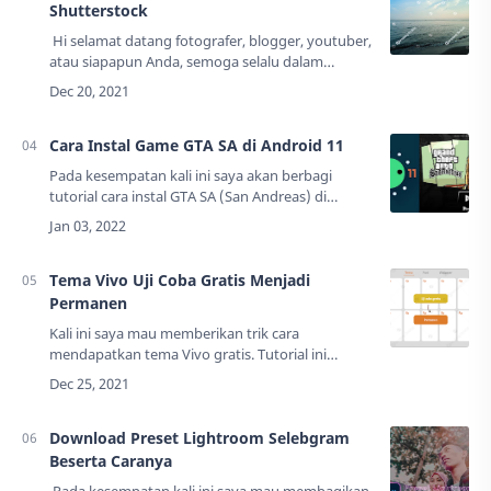
Shutterstock
Hi selamat datang fotografer, blogger, youtuber,
atau siapapun Anda, semoga selalu dalam
keadaan sehat yah. Hehe. Pada artikel ini, saya
akan membagikan tutorial membuat wate…
Cara Instal Game GTA SA di Android 11
Pada kesempatan kali ini saya akan berbagi
tutorial cara instal GTA SA (San Andreas) di
Android 11. GTA SA adalah game open world
terpopuler di kalangan Android saat ini. Game
buat…
Tema Vivo Uji Coba Gratis Menjadi
Permanen
Kali ini saya mau memberikan trik cara
mendapatkan tema Vivo gratis. Tutorial ini
menggunakan metode uji coba gratis tapi
menjadi gratis permanen.Cara ini tidak
membutuhkan aplikas…
Download Preset Lightroom Selebgram
Beserta Caranya