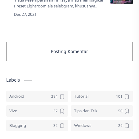
Pada kesempatan kali ini saya mau membagikan
Preset Lightroom ala selebgram, khususnya
untuk perangkat Android. Tidak tahu cara
penggunaannya? Tenang saja, sudah saya
siapkan…
Posting Komentar
Labels
Android
Tutorial
Vivo
Tips dan Trik
Blogging
Windows