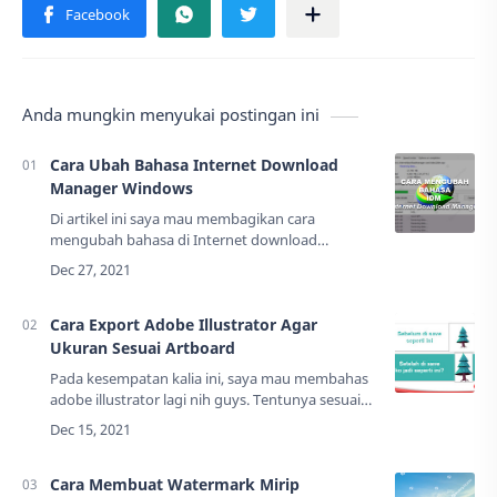
Anda mungkin menyukai postingan ini
Cara Ubah Bahasa Internet Download
Manager Windows
Di artikel ini saya mau membagikan cara
mengubah bahasa di Internet download
manager. Jika kalian habis instal Internet
Download Manager di WIndows dan ketika
dibuka bahasanya Rusi…
Cara Export Adobe Illustrator Agar
Ukuran Sesuai Artboard
Pada kesempatan kalia ini, saya mau membahas
adobe illustrator lagi nih guys. Tentunya sesuai
judul postingan ini, Cara Export Adobe Illustrator
Agar Ukuran Sesuai Artboard.Ar…
Cara Membuat Watermark Mirip