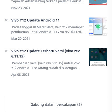
“Apakah Adsense blog terkena pajak?” Berikut
informasi yang dapat saya
sampaikan.Beredasarkan undang-undang
Amerika Serikat mewajibkan Go…
Vivo Y12 Update Android 11
Pada tanggal 18 Maret 2021, Vivo Y12 mendapat
pembaruan untuk Android 11 (Vivo rev: 6.11.9),
dengan size (3,79Gb).Pada peluncuran awal Vivo
Y12 ini dibekali dengan Android 9(…
Vivo Y12 Update Terbaru Versi (vivo rev
6.11.15)
Pembaruan versi (vivo rev 6.11.15) untuk Vivo
Y12 Android 11 sekarang sudah rilis, dengan
ukuran(148.3MB).Notifikasi update tersebut baru
muncul di ponsel saya pada tanggal 0…
Gabung dalam percakapan (2)