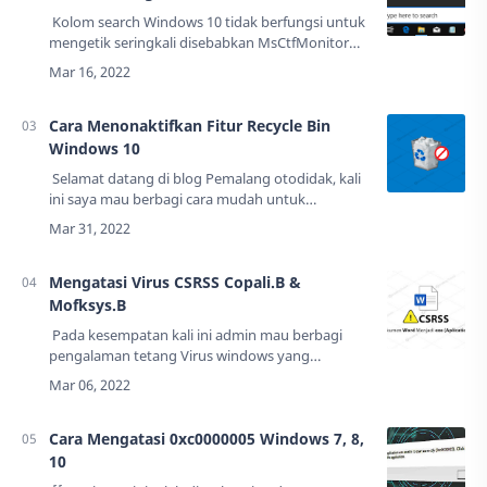
Kolom search Windows 10 tidak berfungsi untuk
mengetik seringkali disebabkan MsCtfMonitor
hilang atau rusak.MsCtfMonitor adalah sebuah
file system yang memungkinkan system op…
Cara Menonaktifkan Fitur Recycle Bin
Windows 10
Selamat datang di blog Pemalang otodidak, kali
ini saya mau berbagi cara mudah untuk
mematikan fitur Recycle Bin Windows 10.Sejak
dari dulu Windows memiliki fitur Recycle Bin…
Mengatasi Virus CSRSS Copali.B &
Mofksys.B
Pada kesempatan kali ini admin mau berbagi
pengalaman tetang Virus windows yang
bernama csrss.exe sekaligus bagaimana cara
mengatasinya.Pertama kali saya menemukan
virus…
Cara Mengatasi 0xc0000005 Windows 7, 8,
10