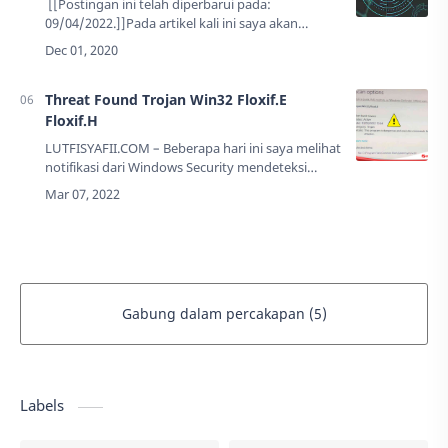
[[Postingan ini telah diperbarui pada:
09/04/2022.]]Pada artikel kali ini saya akan
membagikan tutorial cara mengatasi error
dengan kode 0xc0000005 di semua
Windows.Bias…
Threat Found Trojan Win32 Floxif.E
Floxif.H
LUTFISYAFII.COM – Beberapa hari ini saya melihat
notifikasi dari Windows Security mendeteksi
adanya Virus di PC saya. Tak lain adalah Floxif.E
dan Floxif.H. Sepertinya dia satu fam…
Gabung dalam percakapan (5)
Labels