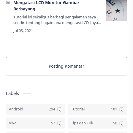
Mengatasi LCD Monitor Gambar
Berbayang
Tutorial ini sekaligus berbagi pengalaman saya
sendiri tentang bagaimana mengatasi LCD Layar
monitor berbayang.Bagi Anda yang sedang
mengalami masalah seperti ini janganlah
panik!K…
Posting Komentar
Labels
Android
Tutorial
Vivo
Tips dan Trik