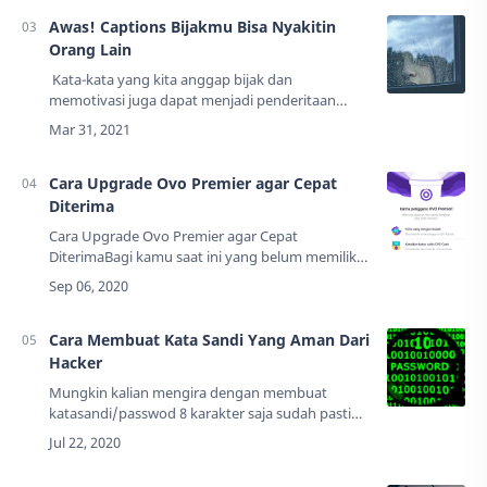
Alamat Blog h…
Awas! Captions Bijakmu Bisa Nyakitin
Orang Lain
Kata-kata yang kita anggap bijak dan
memotivasi juga dapat menjadi penderitaan
orang lain. Mengapa bisa? Mari silahkan baca
lebih lanjut artikel ini.Di zaman gadget ini, kita…
Cara Upgrade Ovo Premier agar Cepat
Diterima
Cara Upgrade Ovo Premier agar Cepat
DiterimaBagi kamu saat ini yang belum memilik
akun OVO dan ingin mulai menggunakannya,
silahkan kamu saya sarankan untuk mendaftar
terlebih…
Cara Membuat Kata Sandi Yang Aman Dari
Hacker
Mungkin kalian mengira dengan membuat
katasandi/passwod 8 karakter saja sudah pasti
aman.Kalian tidak tahu kata sandi/password
seperti apa sih yang aman. Oke sebelum kalian
baca sa…