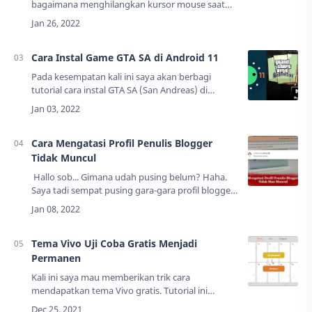
bagaimana menghilangkan kursor mouse saat
bermain game di Windows menggunakan
emulator?Pada artikel kali ini lutfisyafii.com akan
berbagi…
Cara Instal Game GTA SA di Android 11
Pada kesempatan kali ini saya akan berbagi
tutorial cara instal GTA SA (San Andreas) di
Android 11. GTA SA adalah game open world
terpopuler di kalangan Android saat ini. Game
buat…
Cara Mengatasi Profil Penulis Blogger
Tidak Muncul
Hallo sob... Gimana udah pusing belum? Haha.
Saya tadi sempat pusing gara-gara profil blogger
tidak mau muncul. Bukan blog saya sendiri sih.
Punya salah seorang blogger yang …
Tema Vivo Uji Coba Gratis Menjadi
Permanen
Kali ini saya mau memberikan trik cara
mendapatkan tema Vivo gratis. Tutorial ini
menggunakan metode uji coba gratis tapi