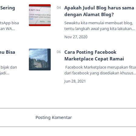
siny…
aman. Oke sebelum kalian baca sa…
Sering
Apakah Judul Blog harus sama
dengan Alamat Blog?
tsApp bisa
Sewaktu kita memulai membuat blog,
anan WA
tentu langkah awal yang kita lakukan
alasan
adalah membuat Judul/Nama Blog dan
ri memang
Alamat Blog (URL Blog).Pertanyaan
n dal…
Anda:Apakah Nama Blog dan Alamat
mu Bisa
Blog h…
Cara Posting Facebook
Marketplace Cepat Ramai
bijak dan
Facebook Marketplace merupakan fitu
jadi
dari facebook yang disediakan khusus
ngapa bisa?
untuk berjualan di facebook, Anda bisa
ut artikel
memposting dan menjual produk di sa
…
sesuai peraturan pedoma…
Posting Komentar