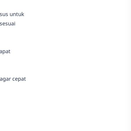
usus untuk
sesuai
dapat
agar cepat