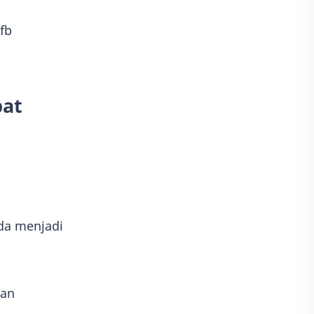
fb
pat
nda menjadi
dan