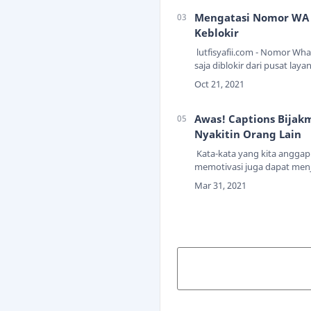
WhatsApp akan kecil resolu
Mengatasi Nomor WA 
Keblokir
lutfisyafii.com - Nomor Wha
saja diblokir dari pusat lay
dikarenakan oleh beberapa 
kebijakan. WhatsApp sendi
memiliki peraturan kebijaka
Awas! Captions Bijak
Nyakitin Orang Lain
Kata-kata yang kita anggap 
memotivasi juga dapat men
penderitaan orang lain. Me
Mari silahkan baca lebih lanj
ini.Di zaman gadget ini, kita