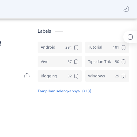
Labels
e
Android
Tutorial
Vivo
Tips dan Trik
Blogging
Windows
Download
Elektronik
Aplikasi
Komputer
Sosial media
Samsung
Gambar
Desain