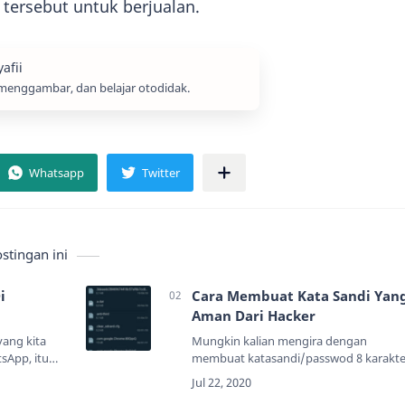
 tersebut untuk berjualan.
menggambar, dan belajar otodidak.
tingan ini
i
Cara Membuat Kata Sandi Yan
Aman Dari Hacker
yang kita
Mungkin kalian mengira dengan
sApp, itu
membuat katasandi/passwod 8 karakte
 Maka jangan
saja sudah pasti aman.Kalian tidak tahu
man
kata sandi/password seperti apa sih ya