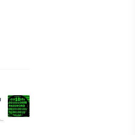
g
r
ng