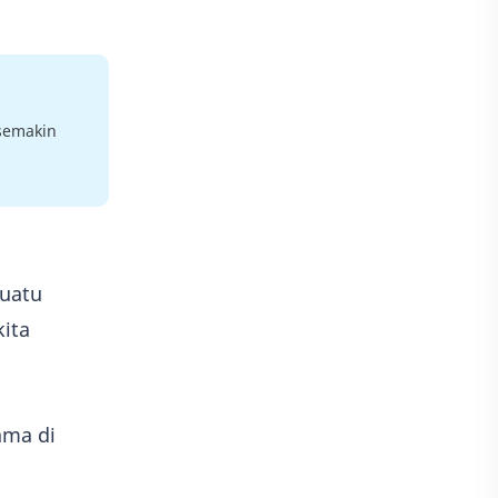
 semakin
suatu
ita
ama di