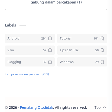
Gabung dalam percakapan (1)
Labels
Android
Tutorial
Vivo
Tips dan Trik
Blogging
Windows
Download
Elektronik
Aplikasi
Komputer
Sosial media
Samsung
©
2026
‧
Pemalang Otodidak
. All rights reserved.
Gambar
Desain