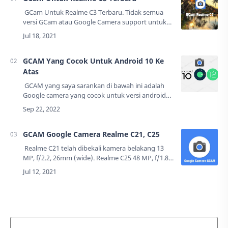
GCam Untuk Realme C3 Terbaru. Tidak semua
versi GCam atau Google Camera support untuk
Realme C3, oleh karena itu, saya akan
membagikan GCam yang direkomendasikan
untuk R…
GCAM Yang Cocok Untuk Android 10 Ke
Atas
GCAM yang saya sarankan di bawah ini adalah
Google camera yang cocok untuk versi android
10+. Apapun merek ponsel kalian, Vivo, Oppo,
Redmi, Realme, Samsung, khususnya yang v…
GCAM Google Camera Realme C21, C25
Realme C21 telah dibekali kamera belakang 13
MP, f/2.2, 26mm (wide). Realme C25 48 MP, f/1.8,
26mm (wide), PDAF (International model) atau 13
MP, f/2.2, 26mm (wide) (India mo…