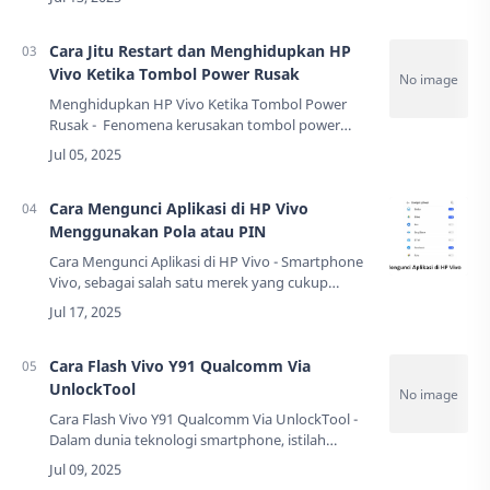
elegan untuk dilema modern ini. Fitu…
Cara Jitu Restart dan Menghidupkan HP
Vivo Ketika Tombol Power Rusak
Menghidupkan HP Vivo Ketika Tombol Power
Rusak - Fenomena kerusakan tombol power
pada smartphone bukanlah hal yang asing lagi di
telinga kita. Berdasarkan data dari berbagai …
Cara Mengunci Aplikasi di HP Vivo
Menggunakan Pola atau PIN
Cara Mengunci Aplikasi di HP Vivo - Smartphone
Vivo, sebagai salah satu merek yang cukup
populer di Indonesia, memahami betul
kebutuhan pengguna akan privasi digital. Mereka
telah…
Cara Flash Vivo Y91 Qualcomm Via
UnlockTool
Cara Flash Vivo Y91 Qualcomm Via UnlockTool -
Dalam dunia teknologi smartphone, istilah
"flashing" bukanlah hal yang asing lagi. Proses ini
ibarat memberikan nafas baru kepada…