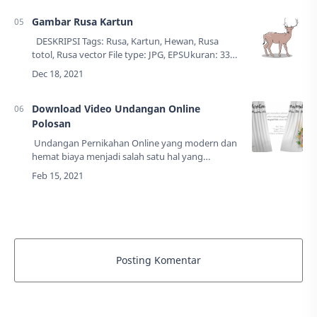
Gambar Rusa Kartun
DESKRIPSI Tags: Rusa, Kartun, Hewan, Rusa
totol, Rusa vector File type: JPG, EPSUkuran: 335
KB Resolusi: 3333 x 2500 pxCreator: Lutfi
SyafiiUpdate: 18 Desember 20…
Download Video Undangan Online
Polosan
Undangan Pernikahan Online yang modern dan
hemat biaya menjadi salah satu hal yang
dibutuhkan. Saya membantu untuk masalah
tersebut, Anda bisa mendownload secara gratis
di bl…
Posting Komentar