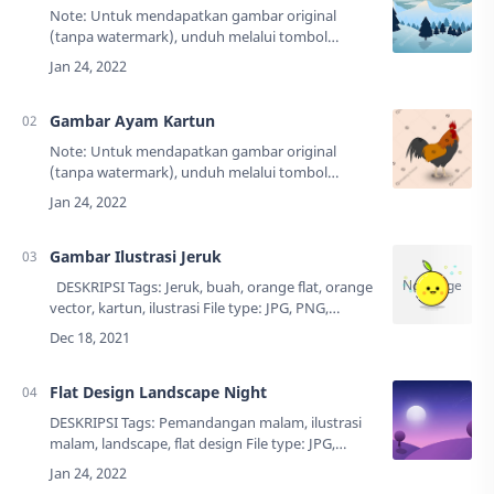
Note: Untuk mendapatkan gambar original
(tanpa watermark), unduh melalui tombol
"Download" yang ada di bawah. DESKRIPSI
Tags: Pemandangan gunung, illustrasi, salju…
Gambar Ayam Kartun
Note: Untuk mendapatkan gambar original
(tanpa watermark), unduh melalui tombol
"Download" yang ada di bawah. DESKRIPSI
Tags: Hewan, ayam, kartun, illustrasi, jago, fl…
Gambar Ilustrasi Jeruk
DESKRIPSI Tags: Jeruk, buah, orange flat, orange
vector, kartun, ilustrasi File type: JPG, PNG,
EPSUkuran: 129 KB Resolusi: 1024 x 1024
pxCreator: …
Flat Design Landscape Night
DESKRIPSI Tags: Pemandangan malam, ilustrasi
malam, landscape, flat design File type: JPG,
PNG,Ukuran: 72 KB (jpg), 729 KB (png)
Resolusi: 4000 x 2250 pxCre…