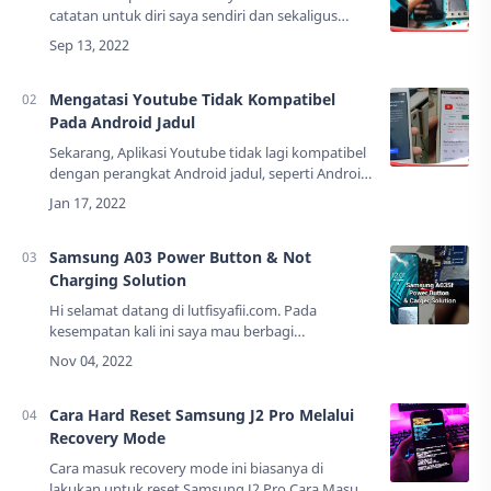
catatan untuk diri saya sendiri dan sekaligus
untuk berbagi, yaitu tentang Samsung j2 prime
yang tombol powernya rusak dan harus
dijumper.…
Mengatasi Youtube Tidak Kompatibel
Pada Android Jadul
Sekarang, Aplikasi Youtube tidak lagi kompatibel
dengan perangkat Android jadul, seperti Android
versi 4.4.2 atau pun versi di bawahnya. Jika Anda
tidak mampu membeli ponsel baru, …
Samsung A03 Power Button & Not
Charging Solution
Hi selamat datang di lutfisyafii.com. Pada
kesempatan kali ini saya mau berbagi
pengalaman mengatasi Samsung A03 tidak bisa
ditekan power dan tidak bisa dicharger.Masalah
ini biasa…
Cara Hard Reset Samsung J2 Pro Melalui
Recovery Mode
Cara masuk recovery mode ini biasanya di
lakukan untuk reset Samsung J2 Pro.Cara Masuk