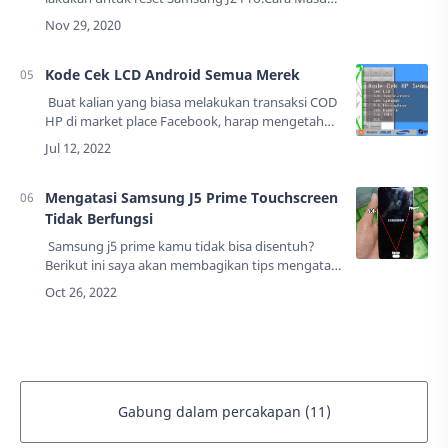
Recovery Mode Samsung J2 ProPertama ponsel
harus dalam keadaan nonaktifSelanjutnya, Tekan
dan…
Kode Cek LCD Android Semua Merek
Buat kalian yang biasa melakukan transaksi COD
HP di market place Facebook, harap mengetahui
kode cek HP semua merek, agar tidak tertipu
atau kesalah pahaman saat CODan atau …
Mengatasi Samsung J5 Prime Touchscreen
Tidak Berfungsi
Samsung j5 prime kamu tidak bisa disentuh?
Berikut ini saya akan membagikan tips mengatasi
Samsung yang layarnya tidak bisa disentuh
secara tiba-tiba.Di sini saya kebetulan a…
Gabung dalam percakapan (11)