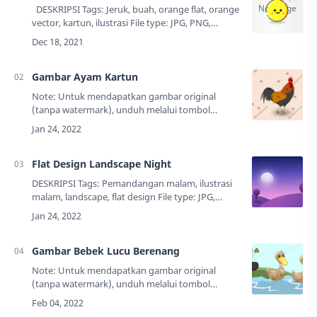
DESKRIPSI Tags: Jeruk, buah, orange flat, orange
vector, kartun, ilustrasi File type: JPG, PNG,
EPSUkuran: 129 KB Resolusi: 1024 x 1024
pxCreator: …
Gambar Ayam Kartun
Note: Untuk mendapatkan gambar original
(tanpa watermark), unduh melalui tombol
"Download" yang ada di bawah. DESKRIPSI
Tags: Hewan, ayam, kartun, illustrasi, jago, fl…
Flat Design Landscape Night
DESKRIPSI Tags: Pemandangan malam, ilustrasi
malam, landscape, flat design File type: JPG,
PNG,Ukuran: 72 KB (jpg), 729 KB (png)
Resolusi: 4000 x 2250 pxCre…
Gambar Bebek Lucu Berenang
Note: Untuk mendapatkan gambar original
(tanpa watermark), unduh melalui tombol
"Download" yang ada di bawah. DESKRIPSI
Tags: Bebek lucu, bebek berenang, kartun, ilust…