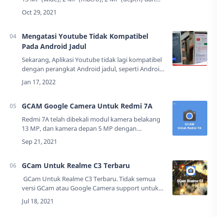
kamera depan 8 MP (wide) dengan dilengkapi
fitur HDR. Ponsel ini memiliki kualit…
Mengatasi Youtube Tidak Kompatibel
Pada Android Jadul
Sekarang, Aplikasi Youtube tidak lagi kompatibel
dengan perangkat Android jadul, seperti Android
versi 4.4.2 atau pun versi di bawahnya. Jika Anda
tidak mampu membeli ponsel baru, …
GCAM Google Camera Untuk Redmi 7A
Redmi 7A telah dibekali modul kamera belakang
13 MP, dan kamera depan 5 MP dengan
dilengkapi fitur HDR. Ponsel ini memiliki kualitas
kamera yang menurut saya sudah cukup bagus…
GCam Untuk Realme C3 Terbaru
GCam Untuk Realme C3 Terbaru. Tidak semua
versi GCam atau Google Camera support untuk
Realme C3, oleh karena itu, saya akan
membagikan GCam yang direkomendasikan
untuk R…