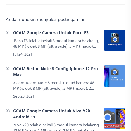
Anda mungkin menyukai postingan ini
GCAM Google Camera Untuk Poco F3
Poco F3 telah dibekali 3 modul kamera belakang,
48 MP (wide), 8 MP (ultra wide), 5 MP (macro)
dan kamera depan 20 MP (wide) dengan
dilengkapi fitur HDR, Panorama. Ponsel…
GCAM Redmi Note 8 Config Iphone 12 Pro
Max
Xiaomi Redmi Note 8 memiliki quad kamera 48
MP (wide), 8 MP (ultrawide), 2 MP (macro), 2
MP(depth), dan kamera depan 13 MP dengan
dilengkapi fitur HDR Panorama. Ponsel ini
memiliki…
GCAM Google Camera Untuk Vivo Y20
Android 11
Vivo Y20 telah dibekali 3 modul kamera belakang,
13 MP (wide), 2 MP (macro), 2 MP (depth) dan