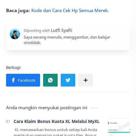
Baca juga:
Kode dan Cara Cek Hp Semua Merek
.
Saya senang menulis, menggambar, dan belajar
otodidak.
Anda mungkin menyukai postingan ini
Cara Klaim Bonus Kuota XL Melalui MyXL
XL menawarkan bonus untuk setiap kali Anda
melakukan pengisian paket kuota Flex. Bonus