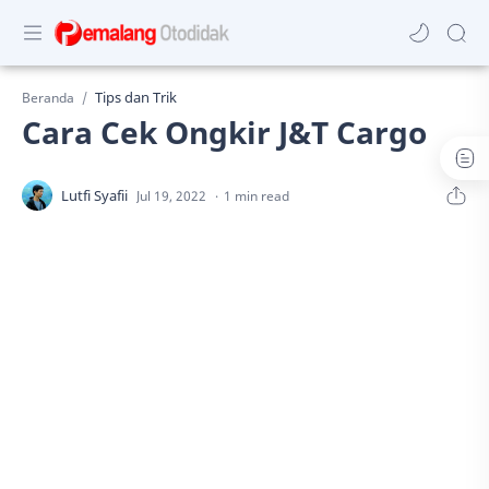
Tips dan Trik
Beranda
Cara Cek Ongkir J&T Cargo
1 min read