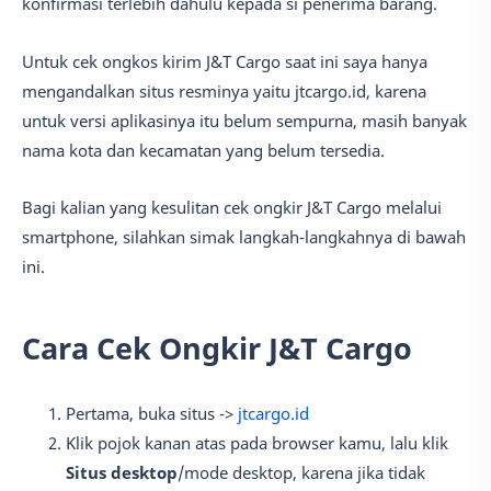
konfirmasi terlebih dahulu kepada si penerima barang.
Untuk cek ongkos kirim J&T Cargo saat ini saya hanya
mengandalkan situs resminya yaitu jtcargo.id, karena
untuk versi aplikasinya itu belum sempurna, masih banyak
nama kota dan kecamatan yang belum tersedia.
Bagi kalian yang kesulitan cek ongkir J&T Cargo melalui
smartphone, silahkan simak langkah-langkahnya di bawah
ini.
Cara Cek Ongkir J&T Cargo
Pertama, buka situs ->
jtcargo.id
Klik pojok kanan atas pada browser kamu, lalu klik
Situs desktop
/mode desktop, karena jika tidak