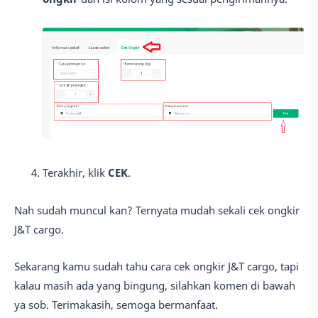
Terakhir, klik
CEK
.
Nah sudah muncul kan? Ternyata mudah sekali cek ongkir
J&T cargo.
Sekarang kamu sudah tahu cara cek ongkir J&T cargo, tapi
kalau masih ada yang bingung, silahkan komen di bawah
ya sob. Terimakasih, semoga bermanfaat.