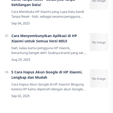
Kehilangan Data!
Cara Membuka HP Xiaomi yang Lupa Kata Sandi
Tanpa Reset - Nah, sebagai sesama pengguna
Xiaomi yang pernah "kepepet" sama masalah ini,
aku mau berbagi rahasia cara membuka HP
Xiaomi…
Cara Menyembunyikan Aplikasi di HP
Xiaomi untuk Semua Versi MIUI
Nah, kalau kamu pengguna HP Xiaomi,
beruntung banget deh! Soalnya brand yang satu
ini udah menyediakan berbagai fitur canggih
buat ngejaga privasi pengguna. Salah satunya ya
cara …
5 Cara Hapus Akun Google di HP Xiaomi,
Lengkap dan Mudah
Cara Hapus Akun Google di HP Xiaomi! Bingung
karena HP kamu dipenuhi dengan akun Google
yang sudah nggak terpakai? Atau mungkin kamu
mau jual HP tapi khawatir data pribadi masih te…