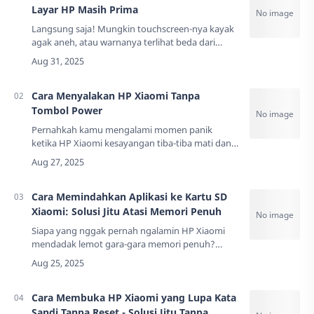
Layar HP Masih Prima
Langsung saja! Mungkin touchscreen-nya kayak
agak aneh, atau warnanya terlihat beda dari
biasanya? Nah, kalau kamu lagi ngalamin hal
kayak gini, berarti saatnya kamu belajar cara c…
Cara Menyalakan HP Xiaomi Tanpa
Tombol Power
Pernahkah kamu mengalami momen panik
ketika HP Xiaomi kesayangan tiba-tiba mati dan
tombol power-nya tidak merespons sama sekali?
Rasanya seperti dunia akan berakhir, kan?
Apalagi …
Cara Memindahkan Aplikasi ke Kartu SD
Xiaomi: Solusi Jitu Atasi Memori Penuh
Siapa yang nggak pernah ngalamin HP Xiaomi
mendadak lemot gara-gara memori penuh?
Rasanya kayak lagi macet di Sudirman jam
pulang kantor - stuck total! Bayangin aja, kamu
lagi asyi…
Cara Membuka HP Xiaomi yang Lupa Kata
Sandi Tanpa Reset - Solusi Jitu Tanpa