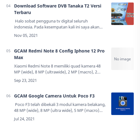
Download Software DVB Tanaka T2 Versi
Terbaru
Halo sobat pengguna tv digital seluruh
indonesia. Pada kesempatan kali ini saya akan
memberikan informasi tentang Software terbaru
untuk Set Top Box DVB Tanaka T2. Update sof…
GCAM Redmi Note 8 Config Iphone 12 Pro
Max
Xiaomi Redmi Note 8 memiliki quad kamera 48
MP (wide), 8 MP (ultrawide), 2 MP (macro), 2
MP(depth), dan kamera depan 13 MP dengan
dilengkapi fitur HDR Panorama. Ponsel ini
memiliki…
GCAM Google Camera Untuk Poco F3
Poco F3 telah dibekali 3 modul kamera belakang,
48 MP (wide), 8 MP (ultra wide), 5 MP (macro)
dan kamera depan 20 MP (wide) dengan
dilengkapi fitur HDR, Panorama. Ponsel…