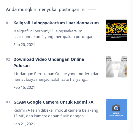
Anda mungkin menyukai postingan ini
Kaligrafi Laingsyakartum Laazidannakum
Kaligrafi ini berbunyi "Laingsyakartum
Laazidannakum" yang merupakan potongan
ayat Al-Qur'an surat Ibrahim ayat 7.Artinya:
"Sesungguhnya jika kamu bersyukur maka akan
aku tam…
Download Video Undangan Online
Polosan
Undangan Pernikahan Online yang modern dan
hemat biaya menjadi salah satu hal yang
dibutuhkan. Saya membantu untuk masalah
tersebut, Anda bisa mendownload secara gratis
di bl…
GCAM Google Camera Untuk Redmi 7A
Redmi 7A telah dibekali modul kamera belakang
13 MP, dan kamera depan 5 MP dengan
dilengkapi fitur HDR. Ponsel ini memiliki kualitas
kamera yang menurut saya sudah cukup bagus…