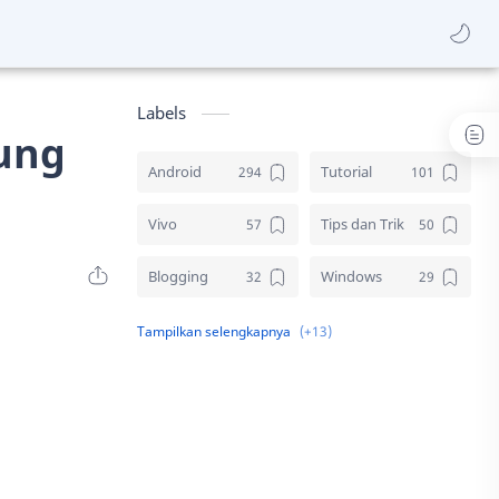
Labels
bung
Android
Tutorial
Vivo
Tips dan Trik
Blogging
Windows
Download
Elektronik
Aplikasi
Komputer
Sosial media
Samsung
Gambar
Desain