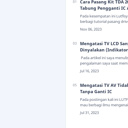
Cara Pasang Kit TDA 2
Tabung Pengganti IC 
Pada kesempatan ini Lutfis
berbagi tutorial pasang driv
2003 di TV tabung untuk me
yang tidak ada suaranya. Apa
2003?Kit TDA 2003 …
Mengatasi TV LCD San
Dinyalakan (Indikator
Pada artikel ini saya menuli
pengalaman saya saat memp
LCD merek Sanyo. Kendalany
tidak mau dinyalakan, lampu
berwarna kuning kemeraha
Mengatasi TV AV Tida
Tanpa Ganti IC
Pada postingan kali ini LUT
mau berbagi ilmu mengenai 
tampil pada mode AV.Kerusa
tampil pada mode AV1 maup
menyebabkan TV tidak bisa