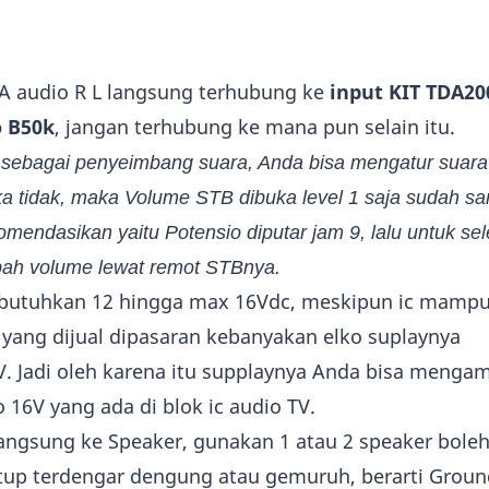
CA audio R L langsung terhubung ke
input KIT TDA20
o B50k
, jangan terhubung ke mana pun selain itu.
 sebagai penyeimbang suara, Anda bisa mengatur suara
ika tidak, maka Volume STB dibuka level 1 saja sudah sa
omendasikan yaitu Potensio diputar jam 9, lalu untuk se
ah volume lewat remot STBnya.
butuhkan 12 hingga max 16Vdc, meskipun ic mampu
yang dijual dipasaran kebanyakan elko suplaynya
 Jadi oleh karena itu supplaynya Anda bisa mengam
 16V yang ada di blok ic audio TV.
langsung ke Speaker, gunakan 1 atau 2 speaker boleh 
tutup terdengar dengung atau gemuruh, berarti Grou