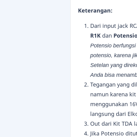
Keterangan:
Dari input jack R
R1K
dan
Potensi
Potensio berfungsi
potensio, karena j
Setelan yang direk
Anda bisa menamb
Tegangan yang di
namun karena kit 
menggunakan 16V.
langsung dari Elko
Out dari Kit TDA 
Jika Potensio di