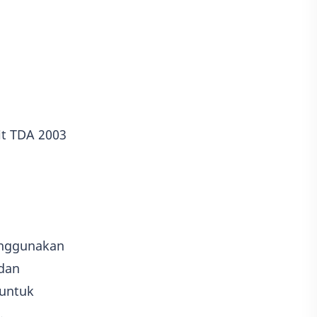
Game
Adobe illustrator
Photoshop
Kisah
Adsense
it TDA 2003
enggunakan
 dan
 untuk
.