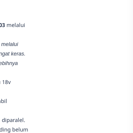
03
melalui
 melalui
ngat keras.
lebihnya
 18v
bil
diparalel.
nding belum