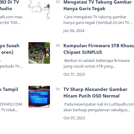
003 Di TV
Mengatasi TV Tabung Gambar
Audio
Hanya Garis Tegak
yafii.com mau
Cara mengatasi TV tabung gambar
er/kit TDA
hanya garis tegak (Vertikal).Di sini TV
ngatasi TV
yang saya pakai adalah merek FUJITEC 
 itu Kit TDA
inc, namun kasus TV tabung gambar
hanya garis tegak seperti in…
yo Susah
Kumpulan Firmware STB Khusu
 oren)
Chipset SUNPLUS
s
Berikut ini adalah beberapa firmware
erbaiki TV
yang cocok untuk STB yang
a yaitu TV
menggunakan chipset Sunplus.
 indikator
Meskipun beda merek tetapi FWnya
n atau or…
sama, bisa di install semua chip
k Tampil
Sunplus.Apa saja…
TV Sharp Alexander Gambar
Hitam Putih OSD Normal
FISYAFII.COM
Pada kesempatan kali ini Lutfisyafii.co
TV tidak
akan berbagi pengalaman sekaligus
kan TV tidak
tutorial kepada teman-teman teknisi
un AV2 ini
elektronik maupun yg awam, yaitu
 dipa…
bagaimana mengatasi TV tabung …