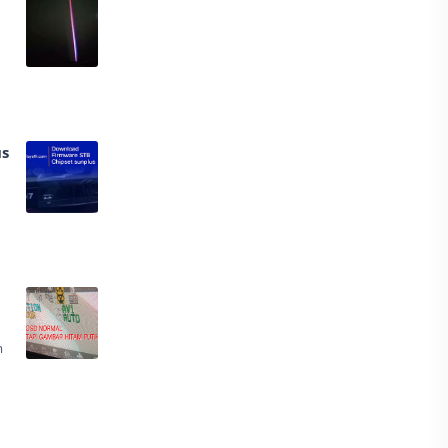
21
s
m