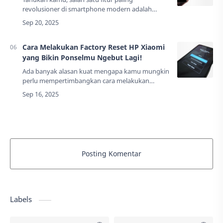
revolusioner di smartphone modern adalah
Always On Display (AOD), dan bagi pengguna
Xiaomi, memahami Cara mengatur always on
display Xiaomi a…
Cara Melakukan Factory Reset HP Xiaomi
yang Bikin Ponselmu Ngebut Lagi!
Ada banyak alasan kuat mengapa kamu mungkin
perlu mempertimbangkan cara melakukan
factory reset HP Xiaomi. Ini bukan sekadar
tindakan iseng, melainkan solusi strategis untuk
berbag…
Posting Komentar
Labels