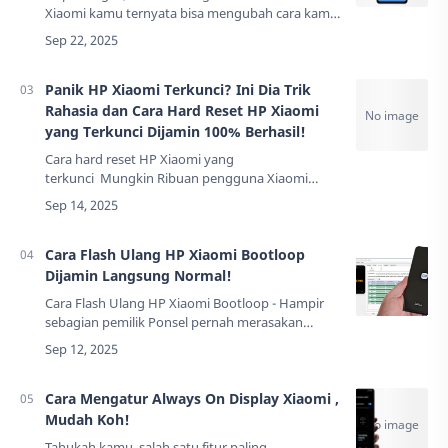
Xiaomi kamu ternyata bisa mengubah cara kamu
multitasking selamanya. Lupakan bolak-balik
aplikasi yang bikin pusing, sekarang saatnya me…
Panik HP Xiaomi Terkunci? Ini Dia Trik
Rahasia dan Cara Hard Reset HP Xiaomi
yang Terkunci Dijamin 100% Berhasil!
Cara hard reset HP Xiaomi yang
terkunci Mungkin Ribuan pengguna Xiaomi
setiap harinya menghadapi masalah serupa, dan
solusi hard reset ini seringkali menjadi satu-
satuny…
Cara Flash Ulang HP Xiaomi Bootloop
Dijamin Langsung Normal!
Cara Flash Ulang HP Xiaomi Bootloop - Hampir
sebagian pemilik Ponsel pernah merasakan
momen panik saat HP kesayangan tiba-tiba tidak
mau menyala sempurna, hanya mentok di logo
Xiao…
Cara Mengatur Always On Display Xiaomi ,
Mudah Koh!
Tahukah kamu, salah satu fitur paling