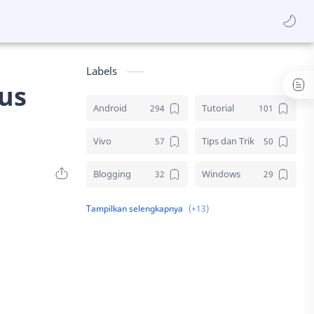
Labels
us
Android
Tutorial
Vivo
Tips dan Trik
Blogging
Windows
Download
Elektronik
Aplikasi
Komputer
Sosial media
Samsung
Gambar
Desain