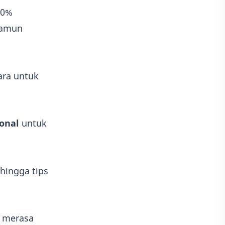
70%
namun
ara untuk
ional
untuk
 hingga tips
i merasa