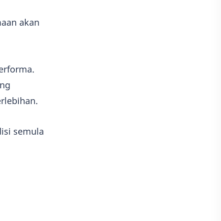
amaan akan
performa.
ing
erlebihan.
disi semula