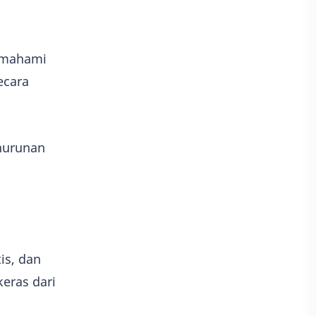
emahami
ecara
enurunan
is, dan
eras dari