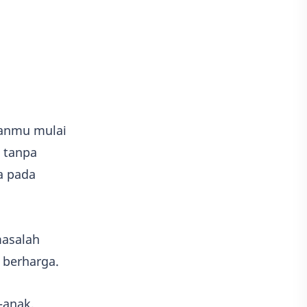
Game
Adobe illustrator
Photoshop
Kisah
Adsense
ganmu mulai
h tanpa
a pada
asalah
 berharga.
-anak,