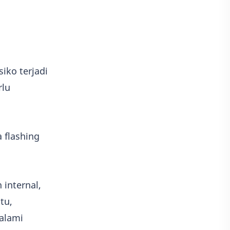
iko terjadi
rlu
 flashing
 internal,
tu,
alami