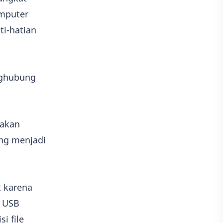
omputer
i-hatian
nghubung
 akan
ing menjadi
t karena
l USB
i file