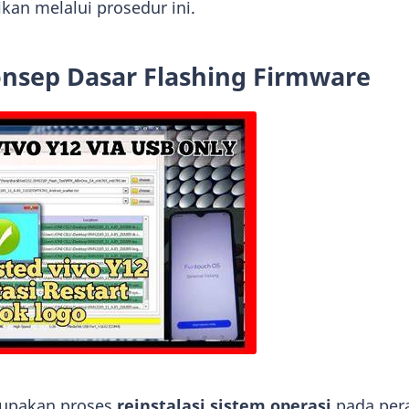
kan melalui prosedur ini.
sep Dasar Flashing Firmware
rupakan proses
reinstalasi sistem operasi
pada per