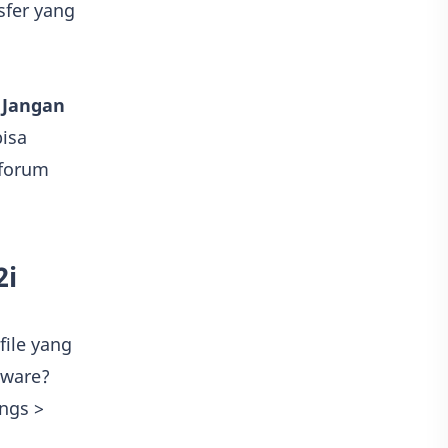
sfer yang
.
Jangan
isa
 forum
2i
ile yang
mware?
ngs >