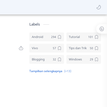
Labels
Android
Tutorial
Vivo
Tips dan Trik
Blogging
Windows
Download
Elektronik
Aplikasi
Komputer
Sosial media
Samsung
Gambar
Desain