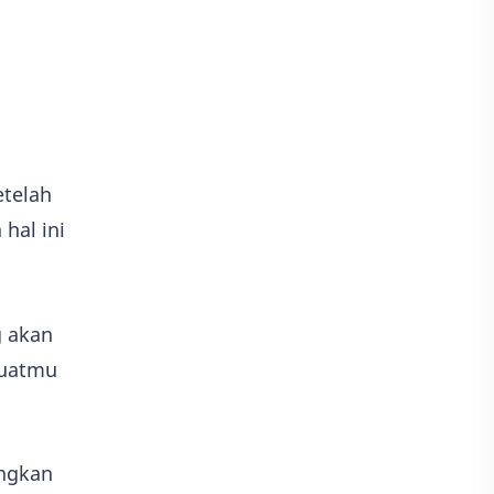
Game
Adobe illustrator
Photoshop
Kisah
Adsense
telah
hal ini
g akan
buatmu
ngkan