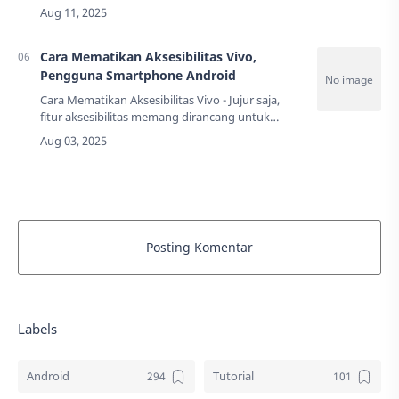
aplikasi terbuka sendiri, bahkan nomor kontak
bisa ter-telepon tanpa sepengetahuan kita. Wa…
Cara Mematikan Aksesibilitas Vivo,
Pengguna Smartphone Android
Cara Mematikan Aksesibilitas Vivo - Jujur saja,
fitur aksesibilitas memang dirancang untuk
membantu pengguna dengan kebutuhan
khusus. Namun, terkadang fitur ini bisa menjadi
"…
Posting Komentar
Labels
Android
Tutorial