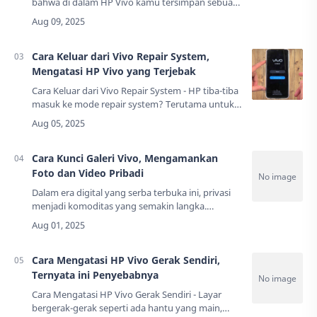
bahwa di dalam HP Vivo kamu tersimpan sebuah
"ruang rahasia" digital yang bisa mengubah cara
kamu menggunakan ponsel? Ya, seperti pintu
terse…
Cara Keluar dari Vivo Repair System,
Mengatasi HP Vivo yang Terjebak
Cara Keluar dari Vivo Repair System - HP tiba-tiba
masuk ke mode repair system? Terutama untuk
pengguna Vivo, masalah ini bisa bikin deg-degan
setengah mati. Bayangkan saja, lagi a…
Cara Kunci Galeri Vivo, Mengamankan
Foto dan Video Pribadi
Dalam era digital yang serba terbuka ini, privasi
menjadi komoditas yang semakin langka.
Bayangkan betapa canggungnya ketika
seseorang meminjam ponsel kamu untuk
keperluan sejena…
Cara Mengatasi HP Vivo Gerak Sendiri,
Ternyata ini Penyebabnya
Cara Mengatasi HP Vivo Gerak Sendiri - Layar
bergerak-gerak seperti ada hantu yang main,