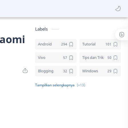
Labels
iaomi
Android
Tutorial
Vivo
Tips dan Trik
Blogging
Windows
Download
Elektronik
Aplikasi
Komputer
Sosial media
Samsung
Gambar
Desain