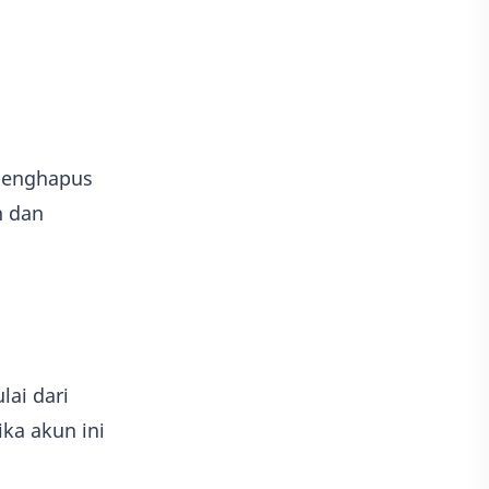
menghapus
n dan
lai dari
ika akun ini