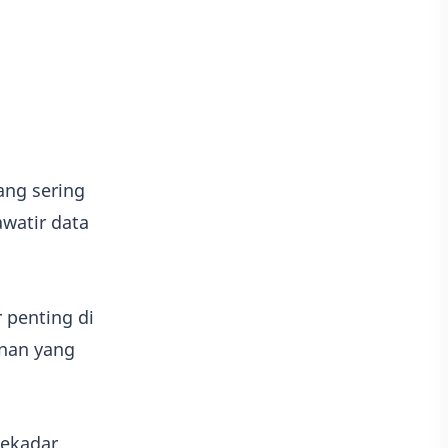
Game
Adobe illustrator
Photoshop
Kisah
Adsense
ang sering
watir data
 penting di
anan yang
sekadar