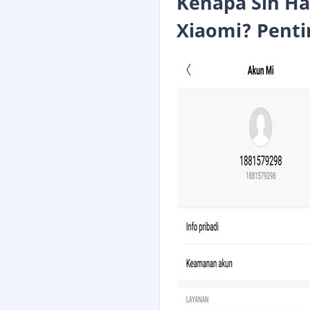
Kenapa Sih Ha
Xiaomi? Penti