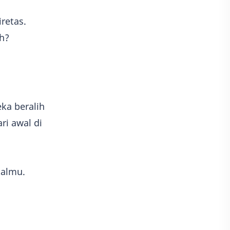
retas.
ah?
ka beralih
i awal di
talmu.