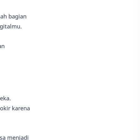
alah bagian
gitalmu.
an
eka.
okir karena
sa menjadi