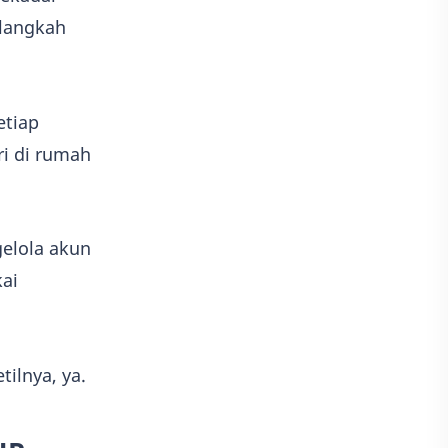
 langkah
etiap
i di rumah
gelola akun
kai
tilnya, ya.