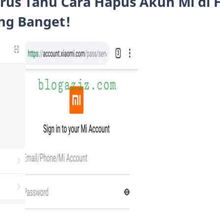
rus Tahu Cara Hapus Akun Mi di 
ng Banget!