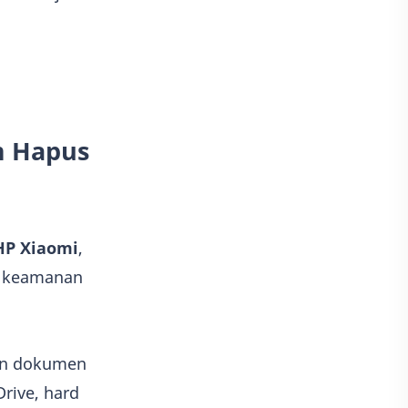
m Hapus
HP Xiaomi
,
i keamanan
dan dokumen
rive, hard