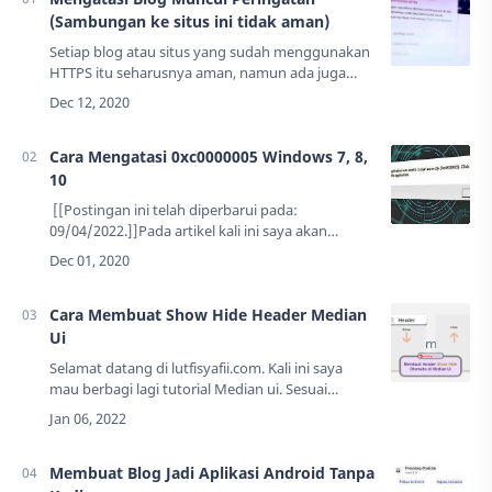
(Sambungan ke situs ini tidak aman)
Setiap blog atau situs yang sudah menggunakan
HTTPS itu seharusnya aman, namun ada juga
meski https, tetapi terdeteksi tidak aman.Di
artikel ini saya akan memberikan solusi untuk b…
Cara Mengatasi 0xc0000005 Windows 7, 8,
10
[[Postingan ini telah diperbarui pada:
09/04/2022.]]Pada artikel kali ini saya akan
membagikan tutorial cara mengatasi error
dengan kode 0xc0000005 di semua
Windows.Bias…
Cara Membuat Show Hide Header Median
Ui
Selamat datang di lutfisyafii.com. Kali ini saya
mau berbagi lagi tutorial Median ui. Sesuai
judulnya, yaitu Membuat Show Hide Header
Median Ui.Header Show Hide atau hilang muncul
…
Membuat Blog Jadi Aplikasi Android Tanpa