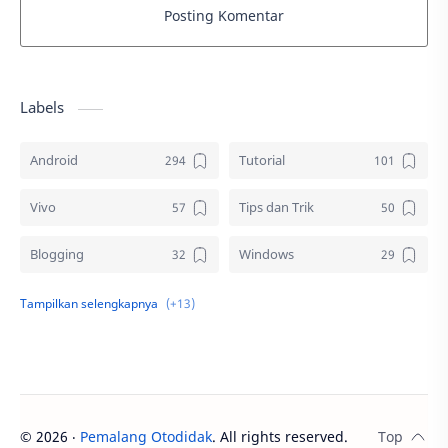
Posting Komentar
Labels
Android
Tutorial
Vivo
Tips dan Trik
Blogging
Windows
Download
Elektronik
Aplikasi
Komputer
Sosial media
Samsung
©
2026
‧
Pemalang Otodidak
. All rights reserved.
Gambar
Desain