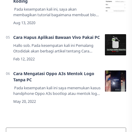
Koding
Pada kesempatan kali ini, saya akan
membagikan tutorial bagaimana membuat blog
atau website menjadi aplikasi Android tanpa
coding dan tentunya gratis.Cara ini membantu
Anda y…
Cara Hapus Aplikasi Bawaan Vivo Pakai PC
Hallo sob. Pada kesempatan kali ini Pemalang
Otodidak akan berbagi artikel tentang Cara
hapus/uninstall apk bawaan di Vivo.Saya
menggunakan Vivo Y65, namun cara ini bisa
diterapkan…
Cara Mengatasi Oppo A3s Mentok Logo
Tanpa PC
Pada kesempatan kali ini saya menemukan kasus
handphone Oppo A3s bootlop atau mentok logo
saja. Tujuan saya menulils artikel ini untuk
berbagi dan agar ketika mendapat Oppo A…