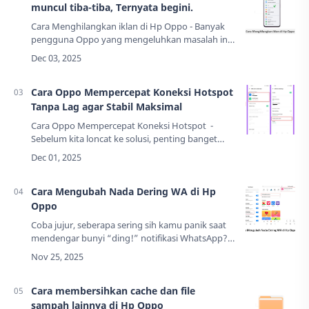
muncul tiba-tiba, Ternyata begini.
Cara Menghilangkan iklan di Hp Oppo - Banyak
pengguna Oppo yang mengeluhkan masalah ini.
Mereka merasa HP-nya yang canggih dan mahal
tiba-tiba bertingkah seperti HP "murahan"
yang…
Cara Oppo Mempercepat Koneksi Hotspot
Tanpa Lag agar Stabil Maksimal
Cara Oppo Mempercepat Koneksi Hotspot -
Sebelum kita loncat ke solusi, penting banget
buat tahu dulu apa sih biang kerok di balik
koneksi hotspot yang lambat. Hotspot itu …
Cara Mengubah Nada Dering WA di Hp
Oppo
Coba jujur, seberapa sering sih kamu panik saat
mendengar bunyi “ding!” notifikasi WhatsApp?
Kita semua pasti pernah mengalaminya. Rasanya
kayak semua notifikasi dari grup arisan, …
Cara membersihkan cache dan file
sampah lainnya di Hp Oppo