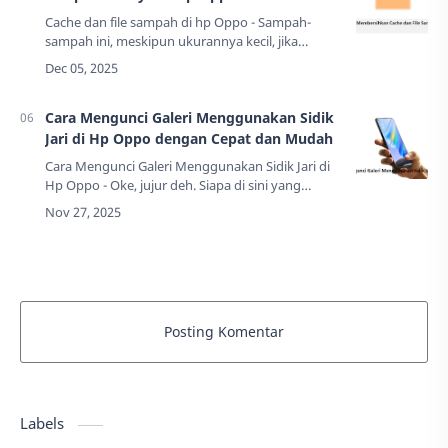
Cache dan file sampah di hp Oppo - Sampah-
sampah ini, meskipun ukurannya kecil, jika
dikumpulkan bisa mencapai belasan Gigabyte,
lho! Ketika ruang penyimpanan Anda mulai
sesak, si…
Cara Mengunci Galeri Menggunakan Sidik
Jari di Hp Oppo dengan Cepat dan Mudah
Cara Mengunci Galeri Menggunakan Sidik Jari di
Hp Oppo - Oke, jujur deh. Siapa di sini yang
pernah mengalami momen "jantung copot" saat
teman kamu, adik ipar kamu, atau bahkan Tant…
Posting Komentar
Labels