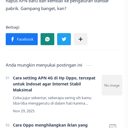
hapus APN baru dan kembali ke pengaturan standar
pabrik. Gampang banget, kan?
Anda mungkin menyukai postingan ini
Cara setting APN 4G di Hp Oppo, tercepat
untuk Indosat agar Internet Stabil
Maksimal
Coba jujur sebentar, seberapa sering sih kamu
tiba-tiba menggerutu di dalam hati karena
koneksi internet di HP Oppo kamu mendadak
'nyendat' kayak keran mampet? Padahal, kamu
lagi a…
Cara Oppo menghilangkan iklan yang