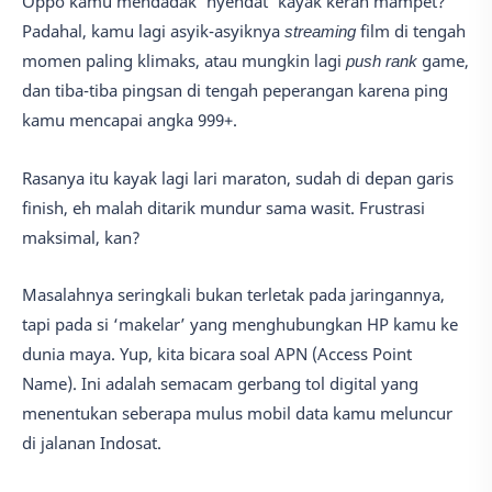
Oppo kamu mendadak 'nyendat' kayak keran mampet?
Padahal, kamu lagi asyik-asyiknya
streaming
film di tengah
momen paling klimaks, atau mungkin lagi
push rank
game,
dan tiba-tiba pingsan di tengah peperangan karena ping
kamu mencapai angka 999+.
Rasanya itu kayak lagi lari maraton, sudah di depan garis
finish, eh malah ditarik mundur sama wasit. Frustrasi
maksimal, kan?
Masalahnya seringkali bukan terletak pada jaringannya,
tapi pada si ‘makelar’ yang menghubungkan HP kamu ke
dunia maya. Yup, kita bicara soal APN (Access Point
Name). Ini adalah semacam gerbang tol digital yang
menentukan seberapa mulus mobil data kamu meluncur
di jalanan Indosat.