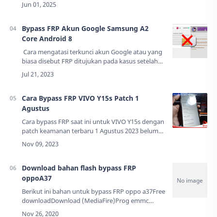
rasanya mustahil dilakukan dalam satu
waktu. Namun, era teknologi modern telah
menghadirkan…
Bypass FRP Akun Google Samsung A2
Core Android 8
Cara mengatasi terkunci akun Google atau yang
biasa disebut FRP ditujukan pada kasus setelah
ponsel diriset ulang. Samsung A2 Core Android
8.1 khususnya yang sudah menggunaka…
Cara Bypass FRP VIVO Y15s Patch 1
Agustus
Cara bypass FRP saat ini untuk VIVO Y15s dengan
patch keamanan terbaru 1 Agustus 2023 belum
ada cara yang bisa tanpa PC. Jadi buat kalian
yang tidak punya PC/laptop mending bawa ke…
Download bahan flash bypass FRP
oppoA37
Berikut ini bahan untuk bypass FRP oppo a37Free
downloadDownload (MediaFire)Prog emmc
firehouse a37Download (MediaFire)Driver