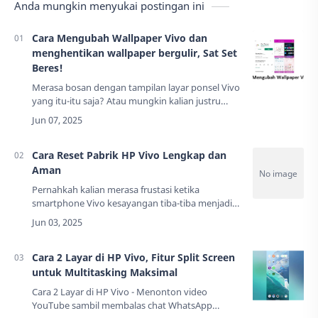
Anda mungkin menyukai postingan ini
Cara Mengubah Wallpaper Vivo dan
menghentikan wallpaper bergulir, Sat Set
Beres!
Merasa bosan dengan tampilan layar ponsel Vivo
yang itu-itu saja? Atau mungkin kalian justru
kesal karena wallpaper yang terus bergulir dan
membuat mata pusing? Tenang, kamu tidak…
Cara Reset Pabrik HP Vivo Lengkap dan
Aman
Pernahkah kalian merasa frustasi ketika
smartphone Vivo kesayangan tiba-tiba menjadi
lemot, hang, atau bahkan mengalami masalah
yang tak kunjung terselesaikan? Jangan panik!
S…
Cara 2 Layar di HP Vivo, Fitur Split Screen
untuk Multitasking Maksimal
Cara 2 Layar di HP Vivo - Menonton video
YouTube sambil membalas chat WhatsApp