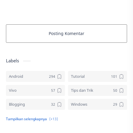
QualcommDownload (Google Drive)RB Soft&…
Posting Komentar
Labels
Android
Tutorial
Vivo
Tips dan Trik
Blogging
Windows
Download
Elektronik
Aplikasi
Komputer