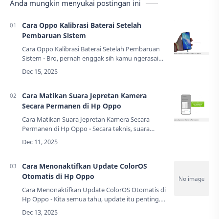
Anda mungkin menyukai postingan ini
Cara Oppo Kalibrasi Baterai Setelah
Pembaruan Sistem
Cara Oppo Kalibrasi Baterai Setelah Pembaruan
Sistem - Bro, pernah enggak sih kamu ngerasain
momen paling horor di dunia smartphone? Itu
lho, saat notifikasi pembaruan sistem muncu…
Cara Matikan Suara Jepretan Kamera
Secara Permanen di Hp Oppo
Cara Matikan Suara Jepretan Kamera Secara
Permanen di Hp Oppo - Secara teknis, suara
jepretan itu adalah warisan dari kamera film
zaman dulu. Tujuannya dulu bagus: memberikan
umpan…
Cara Menonaktifkan Update ColorOS
Otomatis di Hp Oppo
Cara Menonaktifkan Update ColorOS Otomatis di
Hp Oppo - Kita semua tahu, update itu penting.
Ibarat minum vitamin buat HP. Tapi kalau
vitaminnya dipaksa minum di saat yang salah,…