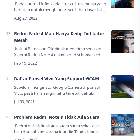
Pada android Infinix ada fitur anti disengaja yang
berguna untuk menghindari sentuhan layar tak
disengaja ketika ponsel berada di dalam saku,
sehingga jika fitur ini aktif ma…
Redmi Note 4 Mati Hanya Kedip Indikator
Merah
Kali ini Pemalang Otodidak menerima servisan
Xiaomi Redmi Note 4 dalam kondisi hanya kedip
indikator merah, dan ponsel hanya getar
saja.Pengguna mengatakan kalau dihubungkan
…
Daftar Ponsel Vivo Yang Support GCAM
Sebelum menginstal Google Camera di ponsel
Vivo, pasti kalian ingin tahu terlebih dahulu
apakah ponsel Vivo milik kalian didukung atau
tidak. Sebab tidak semua ponsel Vivo itu supp…
Problem Redmi Note 8 Tidak Ada Suara
Redmi note 8 tidak ada suara sama sekali alias
bisu disebabkan karena ic audio.Tanda-tanda
yang dialami jika kerusakan pada ic audio adalah