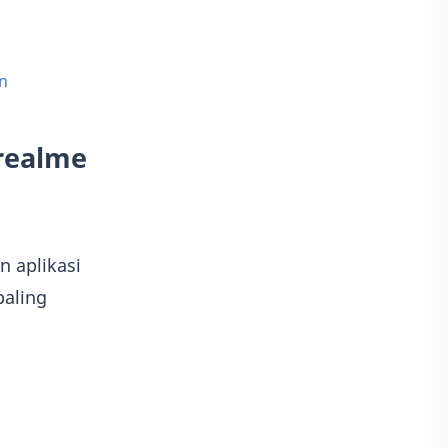
n
realme
n aplikasi
paling