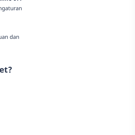
ngaturan
uan dan
et?