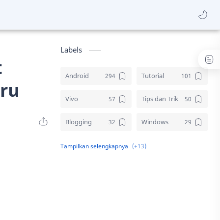
Labels
t
Android
Tutorial
aru
Vivo
Tips dan Trik
Blogging
Windows
Download
Elektronik
Aplikasi
Komputer
Sosial media
Samsung
Gambar
Desain