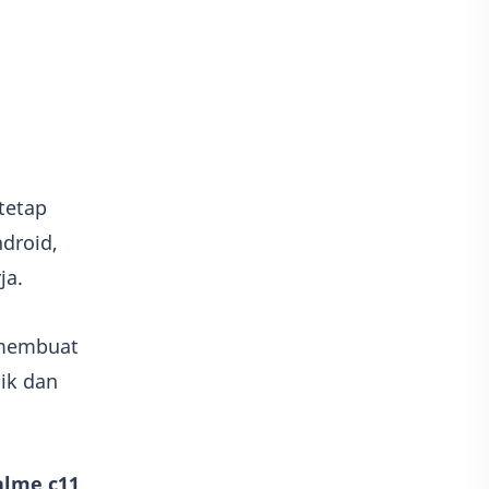
Game
Adobe illustrator
Photoshop
Kisah
Adsense
tetap
ndroid,
ja.
 membuat
ik dan
alme c11