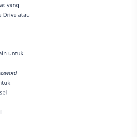
at yang
 Drive atau
ain untuk
ssword
ntuk
sel
i