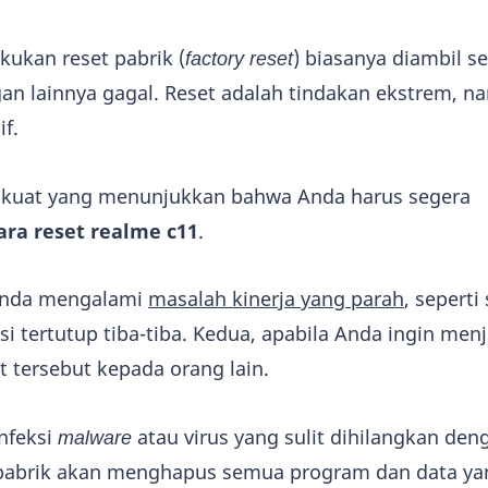
ukan reset pabrik (
factory reset
) biasanya diambil s
an lainnya gagal. Reset adalah tindakan ekstrem, 
if.
i kuat yang menunjukkan bahwa Anda harus segera
ara reset realme c11
.
 Anda mengalami
masalah kinerja yang parah
, seperti
asi tertutup tiba-tiba. Kedua, apabila Anda ingin men
tersebut kepada orang lain.
infeksi
malware
atau virus yang sulit dihilangkan deng
t pabrik akan menghapus semua program dan data ya