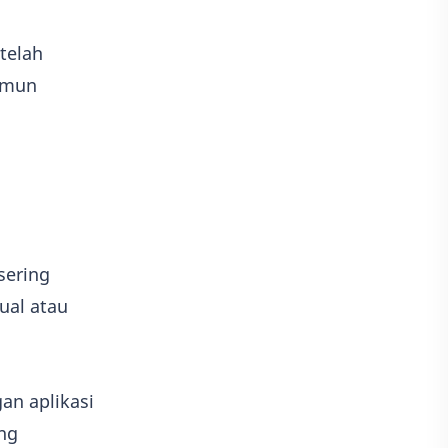
etelah
namun
 sering
jual atau
an aplikasi
ng