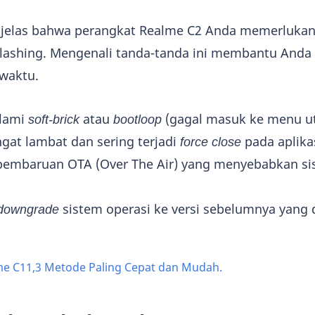
 jelas bahwa perangkat Realme C2 Anda memerlukan 
 flashing. Mengenali tanda-tanda ini membantu And
waktu.
lami
soft-brick
atau
bootloop
(gagal masuk ke menu u
ngat lambat dan sering terjadi
force close
pada aplikas
pembaruan OTA (Over The Air) yang menyebabkan si
downgrade
sistem operasi ke versi sebelumnya yang
me C11,3 Metode Paling Cepat dan Mudah.