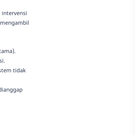
intervensi
a mengambil
tama).
i.
stem tidak
 dianggap