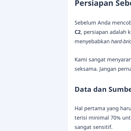
Persiapan Seb
Sebelum Anda mencob
C2
, persiapan adalah 
menyebabkan
hard-bri
Kami sangat menyarank
seksama. Jangan perna
Data dan Sumb
Hal pertama yang haru
terisi minimal 70% un
sangat sensitif.