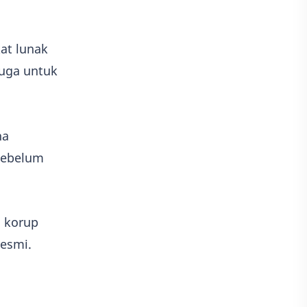
at lunak
juga untuk
na
 sebelum
 korup
resmi.