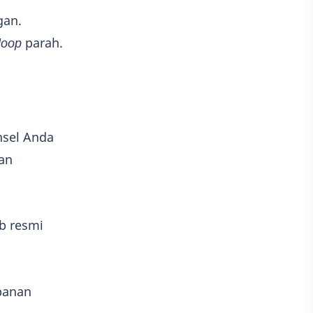
gan.
loop
parah.
nsel Anda
an
eb resmi
mpanan