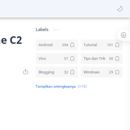
Labels
e C2
Android
Tutorial
Vivo
Tips dan Trik
Blogging
Windows
Download
Elektronik
Aplikasi
Komputer
Sosial media
Samsung
Gambar
Desain