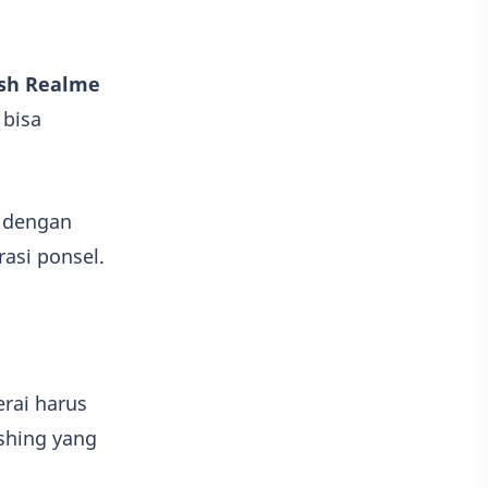
ash Realme
 bisa
i dengan
asi ponsel.
rai harus
shing yang