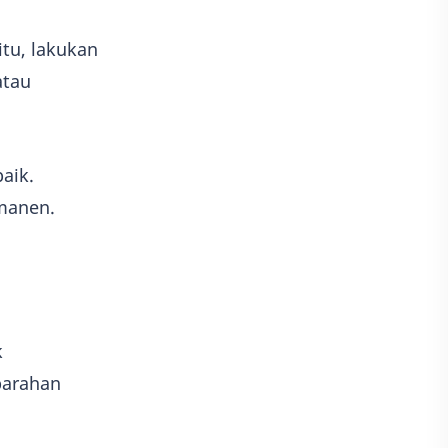
itu, lakukan
atau
aik.
rmanen.
k
parahan