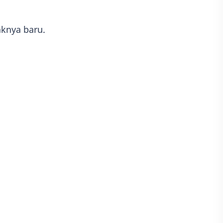
aknya baru.
n