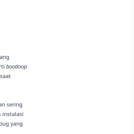
Game
Adobe illustrator
Photoshop
Kisah
Adsense
yang
rti
bootloop
 saat
an sering
 instalasi
 bug yang