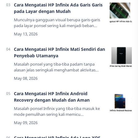
Cara Mengatasi HP Infinix Ada Garis Garis
pada Layar dengan Mudah
Munculnya gangguan visual berupa garis-garis
pada layar ponsel sering kali menjadi beban
pikiran bagi para pengguna setianya. Masalah ini
tidak hanya mengganggu estetika pera…
Cara Mengatasi HP Infinix Mati Sendiri dan
Penyebab Utamanya
Masalah ponsel yang tiba-tiba padam tanpa
alasan jelas seringkali menghambat aktivitas
komunikasi dan produktivitas harian pengguna
Infinix. Kondisi ini bisa muncul akibat gangguan…
Cara Mengatasi HP Infinix Android
Recovery dengan Mudah dan Aman
Masalah ponsel Infinix yang tiba-tiba masuk ke
mode pemulihan sering kali memicu
kekhawatiran bagi para penggunanya. Kondisi ini
biasanya ditandai dengan munculnya layar
hitam…
Cara Mengatasi HP Infinix Ada Logo XOS