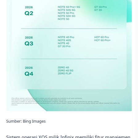
Sumber: Bing Images
Sistem operasi XOS milik Infinix memiliki fitur manajemen