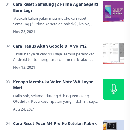
Cara Reset Samsung J2 Prime Agar Seperti
Baru Lagi
Apakah kalian yakin mau melakukan reset
Samsung J2 Prime ke setelan pabrik? Jika iya,
tepat sekali Anda membaca tutorial ini.Samsung
J2 Prime memang memiliki spesifikasi inte…
Cara Hapus Akun Google Di Vivo Y12
Tidak hanya di Vivo Y12 saja, semua perangkat
Android tentu mengharuskan memiliki akun
Google. Sewaktu-waktu perangkat tersebut akan
di jual atau direset, akun Google yang te…
Kenapa Membuka Voice Note WA Layar
Mati
Hallo sob, selamat datang di blog Pemalang
Otodidak. Pada kesempatan yang indah ini, saya
akan membagikan sebuah tutorial. Tutorial cara
mengatasi Voice Note WA ketika dibuka layar…
Cara Reset Poco M4 Pro Ke Setelan Pabrik