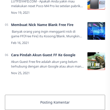
LUTFISYAFII.COM - Apakah Anda yakin mau
melakukan reset Poco M4 Pro ke setelan pabrik?
Jika iya, tepat sekali Anda membaca tutorial
ini.Poco M4 Pro telah mengusung spesifikasi dan
…
Membuat Nick Name Blank Free Fire
Banyak orang yang ingin mengganti nick di
game FF(Free Fire) itu Kosong/Blank. Mungkin
Anda mencoba mengganti nick Anda dengan
spasi tetapi gagal ya, karena karakter dianggap…
Cara Pindah Akun Guest FF Ke Google
Akun Guest Free fire adalah akun yang belum
terhubung dengan akun Google atau akun mana
pun, alias akun bodong. Menghubungkan atau
mengaitkan akun FF Guest ke Google dapat
menjadik…
Posting Komentar