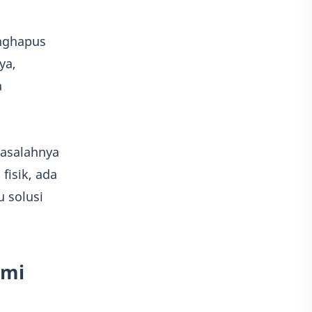
enghapus
ya,
a
masalahnya
fisik, ada
u solusi
ami