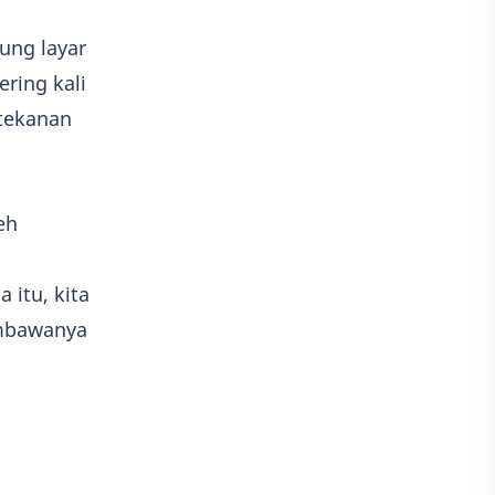
ung layar
ering kali
tekanan
eh
itu, kita
mbawanya