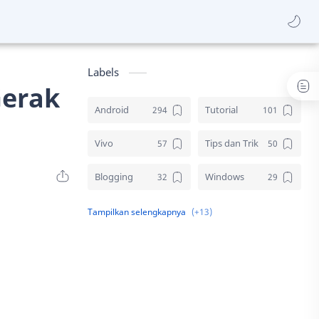
Labels
Gerak
Android
Tutorial
Vivo
Tips dan Trik
Blogging
Windows
Download
Elektronik
Aplikasi
Komputer
Sosial media
Samsung
Gambar
Desain