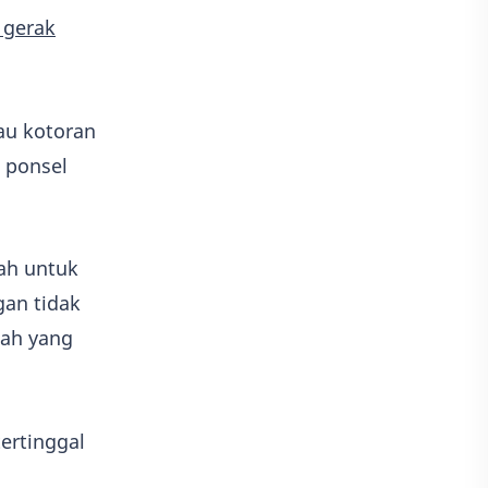
 gerak
au kotoran
 ponsel
lah untuk
gan tidak
lah yang
ertinggal