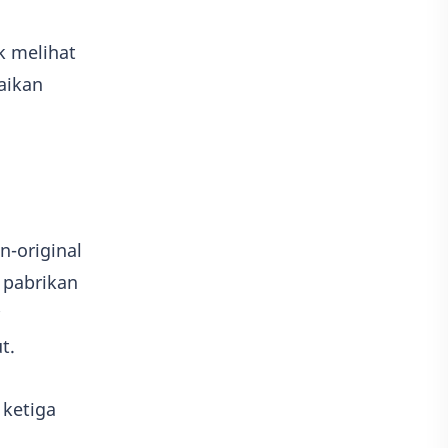
k melihat
aikan
-original
 pabrikan
t.
 ketiga