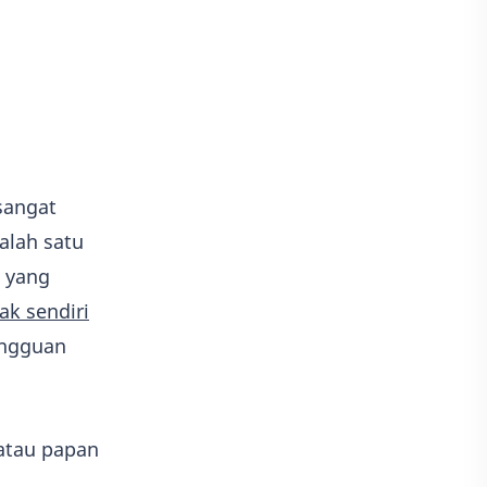
Game
Adobe illustrator
Photoshop
Kisah
Adsense
sangat
alah satu
i yang
ak sendiri
angguan
 atau papan