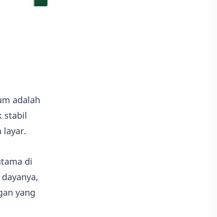
um adalah
 stabil
layar.
utama di
i dayanya,
gan yang