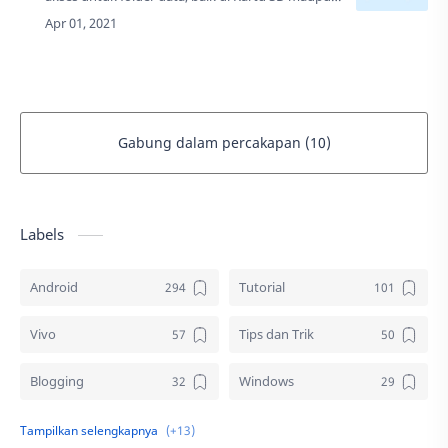
Penyimpanan internal, pengguna tidak dapat
membukanya melalui Pengelola file
bawaan.Sebel…
Gabung dalam percakapan (10)
Labels
Android
Tutorial
Vivo
Tips dan Trik
Blogging
Windows
Download
Elektronik