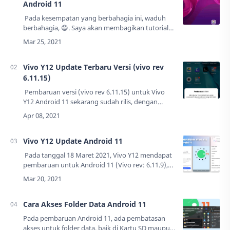
Android 11
Pada kesempatan yang berbahagia ini, waduh
berbahagia, 😄. Saya akan membagikan tutorial
nih buat kalian pengguna Vivo Y12, khususnya
yang sudah update ke versi Android 11 (V…
Vivo Y12 Update Terbaru Versi (vivo rev
6.11.15)
Pembaruan versi (vivo rev 6.11.15) untuk Vivo
Y12 Android 11 sekarang sudah rilis, dengan
ukuran(148.3MB).Notifikasi update tersebut baru
muncul di ponsel saya pada tanggal 0…
Vivo Y12 Update Android 11
Pada tanggal 18 Maret 2021, Vivo Y12 mendapat
pembaruan untuk Android 11 (Vivo rev: 6.11.9),
dengan size (3,79Gb).Pada peluncuran awal Vivo
Y12 ini dibekali dengan Android 9(…
Cara Akses Folder Data Android 11
Pada pembaruan Android 11, ada pembatasan
akses untuk folder data, baik di Kartu SD maupun