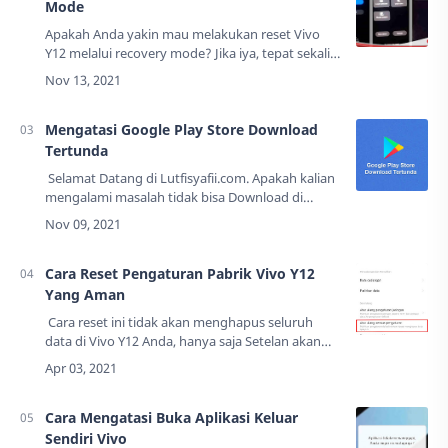
Mode
Apakah Anda yakin mau melakukan reset Vivo
Y12 melalui recovery mode? Jika iya, tepat sekali
Anda membaca tutorial ini. Vivo Y12 memiliki
penyimpanan 32Gb dan ada yang 64Gb,
dengan…
Mengatasi Google Play Store Download
Tertunda
Selamat Datang di Lutfisyafii.com. Apakah kalian
mengalami masalah tidak bisa Download di
Google Play Store? Atau masalah Download
tertunda di Google Play Store? Masalah ini …
Cara Reset Pengaturan Pabrik Vivo Y12
Yang Aman
Cara reset ini tidak akan menghapus seluruh
data di Vivo Y12 Anda, hanya saja Setelan akan
kembali seperti semula waktu Anda membeli
Smartphone ini.Apa yang berubah?Kata sand…
Cara Mengatasi Buka Aplikasi Keluar
Sendiri Vivo