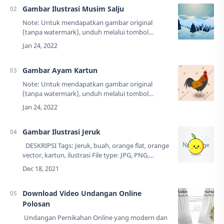
Gambar Ilustrasi Musim Salju
Note: Untuk mendapatkan gambar original
(tanpa watermark), unduh melalui tombol
"Download" yang ada di bawah. DESKRIPSI
Tags: Pemandangan gunung, illustrasi, salju…
Gambar Ayam Kartun
Note: Untuk mendapatkan gambar original
(tanpa watermark), unduh melalui tombol
"Download" yang ada di bawah. DESKRIPSI
Tags: Hewan, ayam, kartun, illustrasi, jago, fl…
Gambar Ilustrasi Jeruk
DESKRIPSI Tags: Jeruk, buah, orange flat, orange
vector, kartun, ilustrasi File type: JPG, PNG,
EPSUkuran: 129 KB Resolusi: 1024 x 1024
pxCreator: …
Download Video Undangan Online
Polosan
Undangan Pernikahan Online yang modern dan