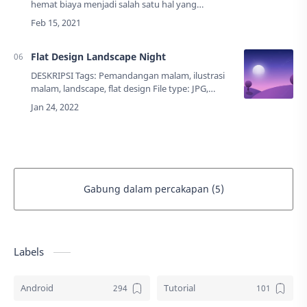
hemat biaya menjadi salah satu hal yang
dibutuhkan. Saya membantu untuk masalah
tersebut, Anda bisa mendownload secara gratis
di bl…
Flat Design Landscape Night
DESKRIPSI Tags: Pemandangan malam, ilustrasi
malam, landscape, flat design File type: JPG,
PNG,Ukuran: 72 KB (jpg), 729 KB (png)
Resolusi: 4000 x 2250 pxCre…
Gabung dalam percakapan (5)
Labels
Android
Tutorial