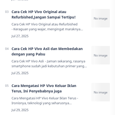
berbagai fitur canggih untuk menyembunyikan…
Cara Cek HP Vivo Original atau
Refurbished,Jangan Sampai Tertipu!
Cara Cek HP Vivo Original atau Refurbished
- Keraguan yang wajar, mengingat maraknya
peredaran perangkat rekondisi yang dijual
sebagai barang baru. Di era digital yang serba c…
Cara Cek HP Vivo Asli dan Membedakan
dengan yang Palsu
Cara Cek HP Vivo Asli - Jaman sekarang, rasanya
smartphone sudah jadi kebutuhan primer yang
nggak bisa ditinggalkan. Vivo, sebagai salah satu
brand yang lagi naik daun, serin…
Cara Mengatasi HP Vivo Keluar Iklan
Terus, Ini Penyebabnya juga
Cara Mengatasi HP Vivo Keluar Iklan Terus -
Ironisnya, teknologi yang seharusnya
memudahkan hidup malah kadang-kadang bikin
pusing kepala. Data menunjukkan bahwa sekitar