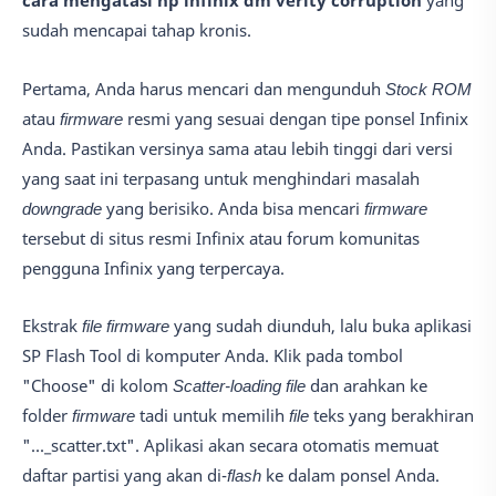
cara mengatasi hp infinix dm verity corruption
yang
sudah mencapai tahap kronis.
Pertama, Anda harus mencari dan mengunduh
Stock ROM
atau
firmware
resmi yang sesuai dengan tipe ponsel Infinix
Anda. Pastikan versinya sama atau lebih tinggi dari versi
yang saat ini terpasang untuk menghindari masalah
downgrade
yang berisiko. Anda bisa mencari
firmware
tersebut di situs resmi Infinix atau forum komunitas
pengguna Infinix yang terpercaya.
Ekstrak
file firmware
yang sudah diunduh, lalu buka aplikasi
SP Flash Tool di komputer Anda. Klik pada tombol
"Choose" di kolom
Scatter-loading file
dan arahkan ke
folder
firmware
tadi untuk memilih
file
teks yang berakhiran
"..._scatter.txt". Aplikasi akan secara otomatis memuat
daftar partisi yang akan di-
flash
ke dalam ponsel Anda.