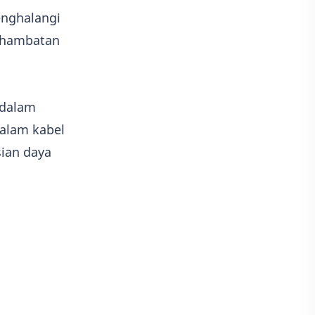
enghalangi
t hambatan
 dalam
alam kabel
sian daya