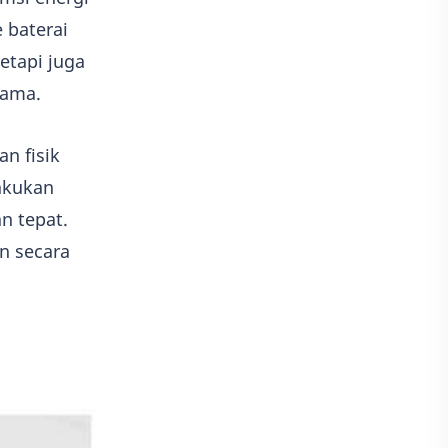
 baterai
etapi juga
lama.
n fisik
akukan
n tepat.
an secara