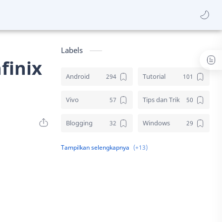
Labels
finix
Android
Tutorial
Vivo
Tips dan Trik
Blogging
Windows
Download
Elektronik
Aplikasi
Komputer
Sosial media
Samsung
Gambar
Desain