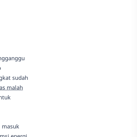
Game
Adobe illustrator
Photoshop
Kisah
Adsense
engganggu
p
ngkat sudah
cas malah
ntuk
ng masuk
msi energi