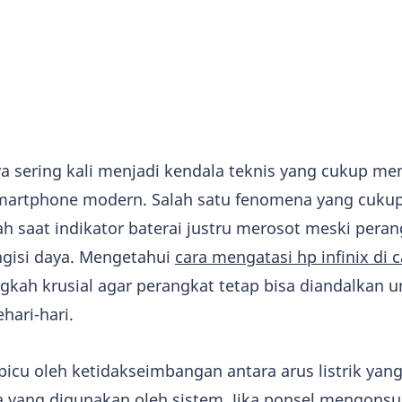
a sering kali menjadi kendala teknis yang cukup m
martphone modern. Salah satu fenomena yang cuku
saat indikator baterai justru merosot meski pera
gisi daya. Mengetahui
cara mengatasi hp infinix di 
gkah krusial agar perangkat tetap bisa diandalkan u
hari-hari.
ipicu oleh ketidakseimbangan antara arus listrik ya
 yang digunakan oleh sistem. Jika ponsel mengonsu