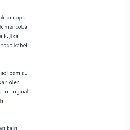
idak mampu
tuk mencoba
ik. Jika
 pada kabel
jadi pemicu
kan oleh
ori original
ah
an kain