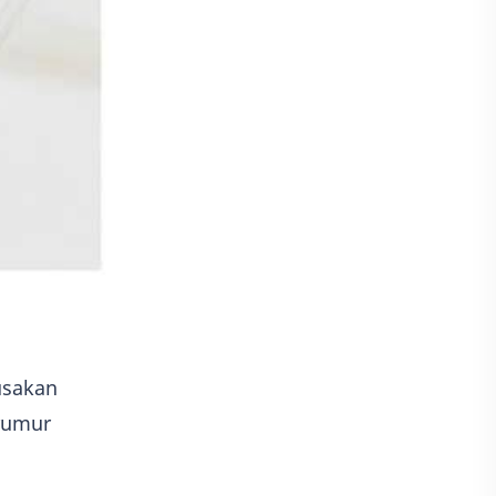
usakan
erumur