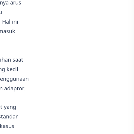
nya arus
u
Hal ini
 masuk
ihan saat
g kecil
 penggunaan
n adaptor.
tt yang
standar
 kasus