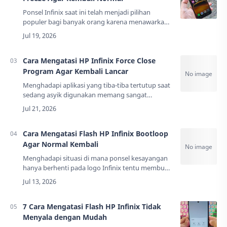
Ponsel Infinix saat ini telah menjadi pilihan
populer bagi banyak orang karena menawarkan
spesifikasi mumpuni dengan harga yang sangat
kompetitif. Perangkat ini biasanya hadir…
Cara Mengatasi HP Infinix Force Close
Program Agar Kembali Lancar
Menghadapi aplikasi yang tiba-tiba tertutup saat
sedang asyik digunakan memang sangat
menjengkelkan bagi pengguna smartphone.
Masalah ini sering kali muncul tanpa peringatan
dan sa…
Cara Mengatasi Flash HP Infinix Bootloop
Agar Normal Kembali
Menghadapi situasi di mana ponsel kesayangan
hanya berhenti pada logo Infinix tentu membuat
rencana hari ini sedikit berantakan. Masalah ini
sering disebut bootloop, sebuah ko…
7 Cara Mengatasi Flash HP Infinix Tidak
Menyala dengan Mudah