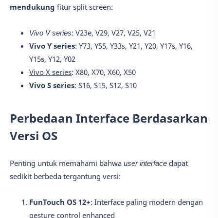
mendukung
fitur split screen:
Vivo V series
: V23e, V29, V27, V25, V21
Vivo Y series
: Y73, Y55, Y33s, Y21, Y20, Y17s, Y16,
Y15s, Y12, Y02
Vivo X series
: X80, X70, X60, X50
Vivo S series
: S16, S15, S12, S10
Perbedaan Interface Berdasarkan
Versi OS
Penting untuk memahami bahwa
user interface
dapat
sedikit berbeda tergantung versi:
FunTouch OS 12+
: Interface paling modern dengan
gesture control enhanced